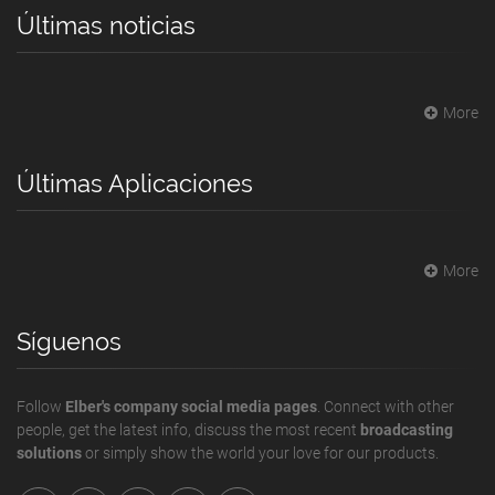
Últimas noticias
More
Últimas Aplicaciones
More
Síguenos
Follow
Elber's company social media pages
. Connect with other
people, get the latest info, discuss the most recent
broadcasting
solutions
or simply show the world your love for our products.