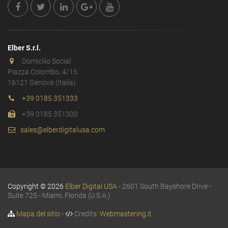
Elber S.r.l.
Domicilio Social:
Piazza Colombo, 4/15
16121 Génova (Italia)
+39 0185 351333
+39 0185 351300
sales@elberdigitalusa.com
Copyright © 2026
Elber Digital USA
- 2601 South Bayshore Drive -
Suite 725 - Miami, Florida (U.S.A.)
Mapa del sitio
-
Credits:
Webmastering.it